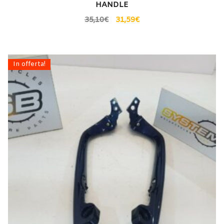
HANDLE
35,10
€
31,59
€
In offerta!