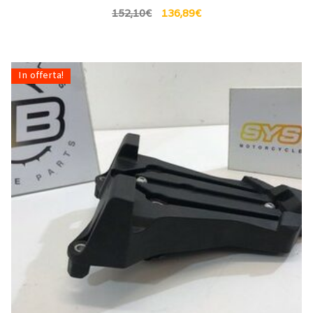
152,10
€
136,89
€
In offerta!