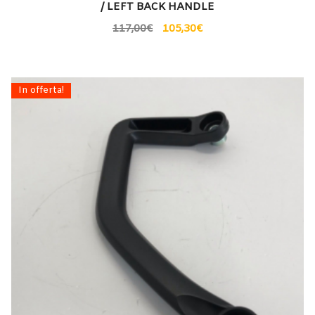
/ LEFT BACK HANDLE
117,00
€
105,30
€
In offerta!