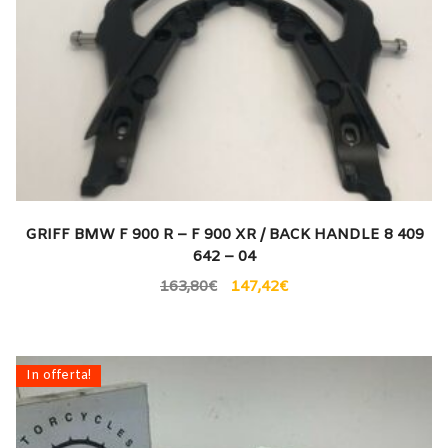
GRIFF BMW F 900 R – F 900 XR / BACK HANDLE 8 409
642 – 04
163,80
€
147,42
€
In offerta!