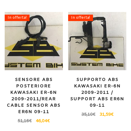
In offerta!
In offerta!
SENSORE ABS
SUPPORTO ABS
POSTERIORE
KAWASAKI ER-6N
KAWASAKI ER-6N
2009-2011 /
2009-2011/REAR
SUPPORT ABS ER6N
CABLE SENSOR ABS
09-11
ER6N 09-11
35,10
€
31,59
€
51,16
€
46,04
€