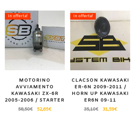
In offerta!
In offerta!
MOTORINO
CLACSON KAWASAKI
AVVIAMENTO
ER-6N 2009-2011 /
KAWASAKI ZX-6R
HORN UP KAWASAKI
2005-2006 / STARTER
ER6N 09-11
58,50
€
52,65
€
35,10
€
31,59
€