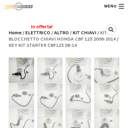
MENU
My Account
In offerta!
Home
/
ELETTRICO
/
ALTRO
/
KIT CHIAVI
/ KIT
BLOCCHETTO CHIAVI HONDA CBF 125 2008-2014 /
Home
KEY KIT STARTER CBF125 08-14
Shop Moto
Shop Ricambi
Note Generali
Carrello
Contatti