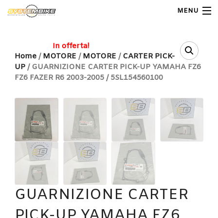
MENU
My Account
In offerta!
Home
/
MOTORE
/
MOTORE
/
CARTER PICK-
UP
/ GUARNIZIONE CARTER PICK-UP YAMAHA FZ6
Home
FZ6 FAZER R6 2003-2005 / 5SL154560100
Shop Moto
Shop Ricambi
Note Generali
Carrello
Contatti
GUARNIZIONE CARTER
PICK-UP YAMAHA FZ6