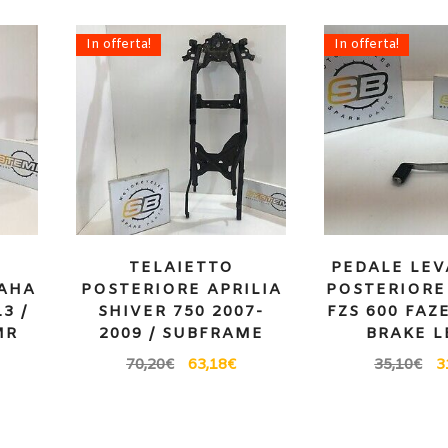
In offerta!
In offerta!
TELAIETTO
PEDALE LEV
AHA
POSTERIORE APRILIA
POSTERIORE
3 /
SHIVER 750 2007-
FZS 600 FAZ
MR
2009 / SUBFRAME
BRAKE L
70,20
€
63,18
€
35,10
€
3