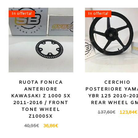
In offerta!
In offerta!
RUOTA FONICA
CERCHIO
ANTERIORE
POSTERIORE YAM
KAWASAKI Z 1000 SX
YBR 125 2010-201
2011-2016 / FRONT
REAR WHEEL G
TONE WHEEL
137,60
€
123,84
€
Z1000SX
40,95
€
36,86
€