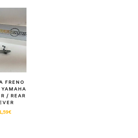
A FRENO
 YAMAHA
ER / REAR
EVER
1,59
€