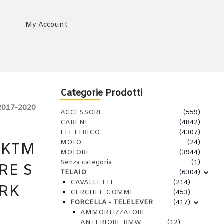
My Account
Categorie Prodotti
017-2020
ACCESSORI
(559)
CARENE
(4842)
ELETTRICO
(4307)
MOTO
(24)
 KTM
MOTORE
(3944)
Senza categoria
(1)
RE S
TELAIO
(6304)
CAVALLETTI
(214)
ORK
CERCHI E GOMME
(453)
FORCELLA - TELELEVER
(417)
AMMORTIZZATORE
ANTERIORE BMW
(12)