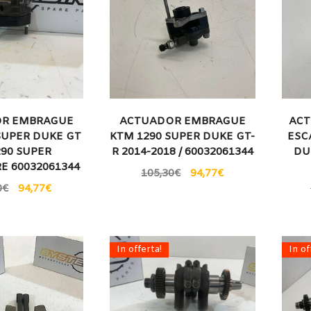
R EMBRAGUE
ACTUADOR EMBRAGUE
ACT
SUPER DUKE GT
KTM 1290 SUPER DUKE GT-
ESC
290 SUPER
R 2014-2018 / 60032061344
DU
E 60032061344
105,30
€
94,77
€
0
€
94,77
€
In offerta!
In of