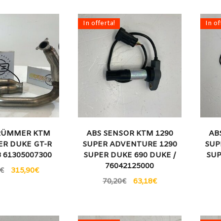
In offerta!
In of
RÜMMER KTM
ABS SENSOR KTM 1290
AB
ER DUKE GT-R
SUPER ADVENTURE 1290
SUP
8 61305007300
SUPER DUKE 690 DUKE /
SUP
76042125000
€
315,90
€
70,20
€
63,18
€