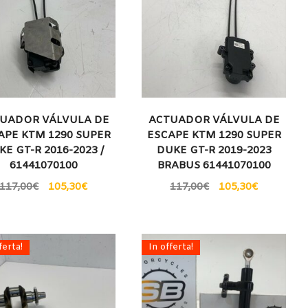
UADOR VÁLVULA DE
ACTUADOR VÁLVULA DE
APE KTM 1290 SUPER
ESCAPE KTM 1290 SUPER
KE GT-R 2016-2023 /
DUKE GT-R 2019-2023
61441070100
BRABUS 61441070100
117,00
€
105,30
€
117,00
€
105,30
€
ferta!
In offerta!