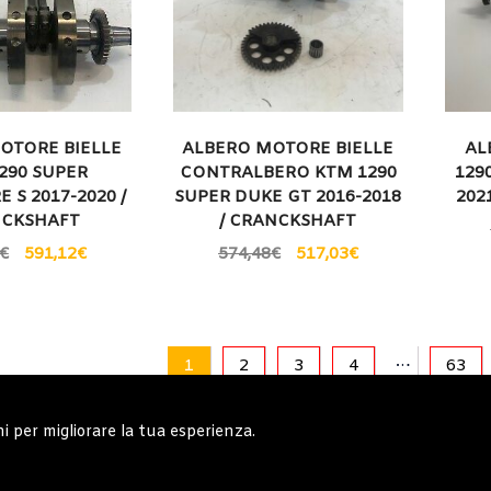
OTORE BIELLE
ALBERO MOTORE BIELLE
AL
290 SUPER
CONTRALBERO KTM 1290
129
 S 2017-2020 /
SUPER DUKE GT 2016-2018
202
CKSHAFT
/ CRANCKSHAFT
€
591,12
€
574,48
€
517,03
€
…
1
2
3
4
63
ni per migliorare la tua esperienza.
erali
Note generali
Privacy Policy
Carrell
Copyright © 2019 - System Bike Srl - Design by TDsolutions