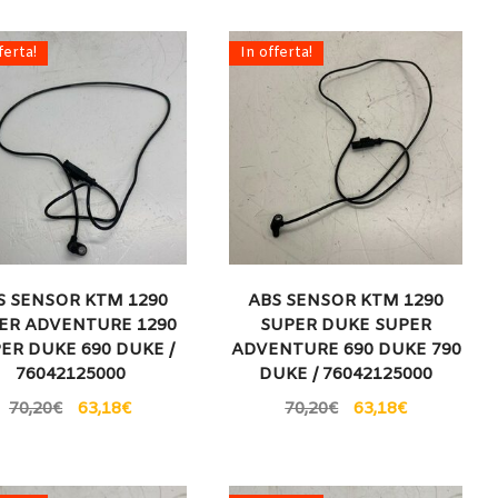
ferta!
In offerta!
S SENSOR KTM 1290
ABS SENSOR KTM 1290
ER ADVENTURE 1290
SUPER DUKE SUPER
ER DUKE 690 DUKE /
ADVENTURE 690 DUKE 790
76042125000
DUKE / 76042125000
70,20
€
63,18
€
70,20
€
63,18
€