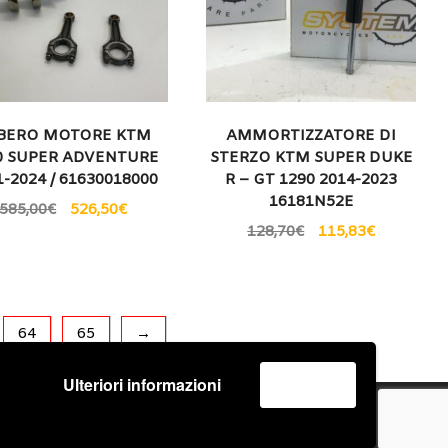
BERO MOTORE KTM
AMMORTIZZATORE DI
0 SUPER ADVENTURE
STERZO KTM SUPER DUKE
1-2024 / 61630018000
R – GT 1290 2014-2023
16181N52E
585,00
€
526,50
€
128,70
€
115,83
€
64
65
→
Ulteriori informazioni
Accetta
o
Spedizione e Consegna