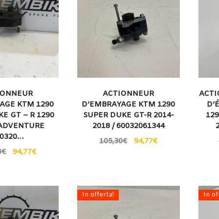
IONNEUR
ACTIONNEUR
ACTI
AGE KTM 1290
D’EMBRAYAGE KTM 1290
D’
E GT – R 1290
SUPER DUKE GT-R 2014-
12
ADVENTURE
2018 / 60032061344
00320…
105,30
€
94,77
€
0
€
94,77
€
In offerta!
In of