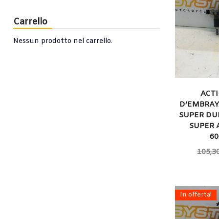
Carrello
Nessun prodotto nel carrello.
ACT
D’EMBRAY
SUPER DUK
SUPER 
6
105,3
In offerta!