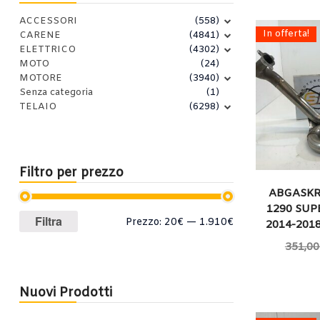
ACCESSORI
(558)
In offerta!
CARENE
(4841)
ELETTRICO
(4302)
MOTO
(24)
MOTORE
(3940)
Senza categoria
(1)
TELAIO
(6298)
Filtro per prezzo
ABGASK
1290 SUP
Prezzo
Prezzo
Filtra
Prezzo:
20€
—
1.910€
2014-201
Min
Max
351,00
Nuovi Prodotti