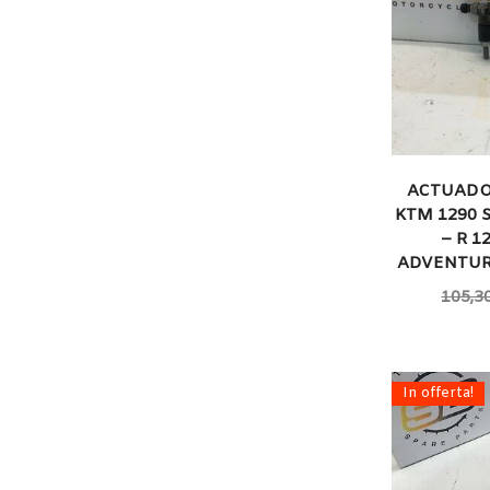
ACTUADO
KTM 1290 
– R 1
ADVENTUR
105,3
In offerta!