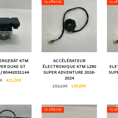
In offerta!
In of
UERGERÄT KTM
ACCÉLÉRATEUR
PER DUKE GT
ÉLECTRONIQUE KTM 1290
ELE
 / 60442031144
SUPER ADVENTURE 2018-
SUP
2024
€
421,20
€
152,10
€
136,89
€
In offerta!
In of