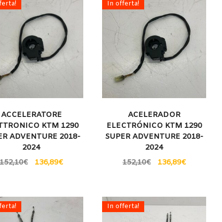
ferta!
In offerta!
ACCELERATORE
ACELERADOR
TTRONICO KTM 1290
ELECTRÓNICO KTM 1290
ER ADVENTURE 2018-
SUPER ADVENTURE 2018-
2024
2024
152,10
€
136,89
€
152,10
€
136,89
€
ferta!
In offerta!