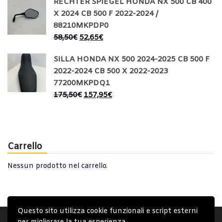
RECHTER SPIEGEL HONDA NX 500 CB 400
X 2024 CB 500 F 2022-2024 /
88210MKPDP0
58,50
€
52,65
€
SILLA HONDA NX 500 2024-2025 CB 500 F
2022-2024 CB 500 X 2022-2023
77200MKPDQ1
175,50
€
157,95
€
Carrello
Nessun prodotto nel carrello.
Questo sito utilizza cookie funzionali e script esterni
Account
Condizioni Generali
Note generali