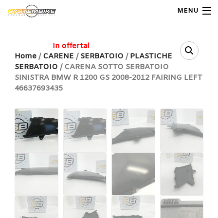
MENU
My Account
In offerta!
Home
/
CARENE
/
SERBATOIO
/
PLASTICHE
SERBATOIO
/ CARENA SOTTO SERBATOIO
Home
SINISTRA BMW R 1200 GS 2008-2012 FAIRING LEFT
46637693435
Shop Moto
Shop Ricambi
Note Generali
Carrello
Contatti