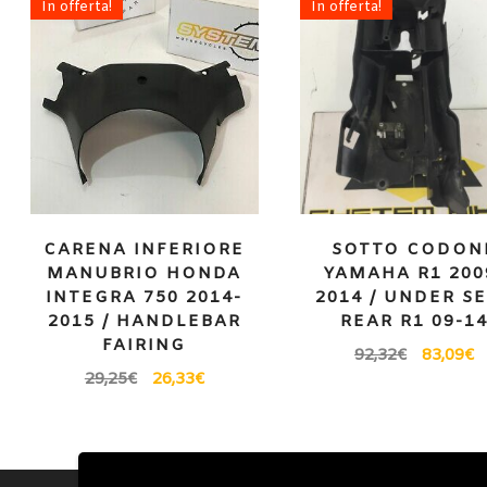
In offerta!
In offerta!
CARENA INFERIORE
SOTTO CODON
MANUBRIO HONDA
YAMAHA R1 200
INTEGRA 750 2014-
2014 / UNDER S
2015 / HANDLEBAR
REAR R1 09-1
FAIRING
92,32
€
83,09
€
29,25
€
26,33
€