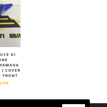
UCE DI
ONE
 YAMAHA
7 / COVER
T FRONT
6,33
€