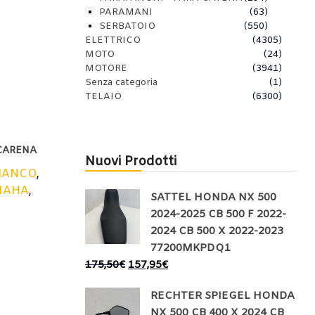
PARAMANI
(63)
SERBATOIO
(550)
ELETTRICO
(4305)
MOTO
(24)
MOTORE
(3941)
Senza categoria
(1)
TELAIO
(6300)
CARENA
Nuovi Prodotti
IANCO
,
MAHA
,
SATTEL HONDA NX 500
2024-2025 CB 500 F 2022-
2024 CB 500 X 2022-2023
77200MKPDQ1
175,50
€
157,95
€
RECHTER SPIEGEL HONDA
NX 500 CB 400 X 2024 CB