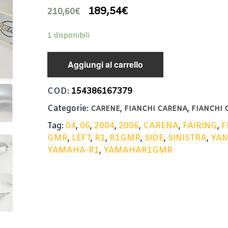
189,54
€
210,60
€
1 disponibili
Aggiungi al carrello
COD:
154386167379
Categorie:
,
,
CARENE
FIANCHI CARENA
FIANCHI 
Tag:
04
,
06
,
2004
,
2006
,
CARENA
,
FAIRING
,
F
GMR
,
LEFT
,
R1
,
R1GMR
,
SIDE
,
SINISTRA
,
YA
YAMAHA-R1
,
YAMAHAR1GMR