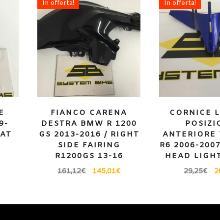
In offerta!
In offerta!
E
FIANCO CARENA
CORNICE L
9-
DESTRA BMW R 1200
POSIZI
EAT
GS 2013-2016 / RIGHT
ANTERIORE
4
SIDE FAIRING
R6 2006-200
R1200GS 13-16
HEAD LIGH
161,12
€
145,01
€
29,25
€
2