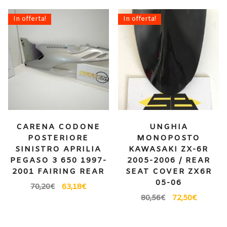
In offerta!
In offerta!
CARENA CODONE
UNGHIA
POSTERIORE
MONOPOSTO
SINISTRO APRILIA
KAWASAKI ZX-6R
PEGASO 3 650 1997-
2005-2006 / REAR
2001 FAIRING REAR
SEAT COVER ZX6R
05-06
70,20
€
63,18
€
80,56
€
72,50
€