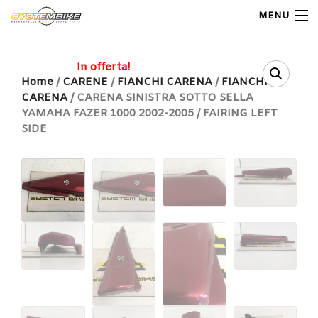
MENU
My Account
In offerta!
Home
/
CARENE
/
FIANCHI CARENA
/
FIANCHI
CARENA
/ CARENA SINISTRA SOTTO SELLA
Home
YAMAHA FAZER 1000 2002-2005 / FAIRING LEFT
SIDE
Shop Moto
Shop Ricambi
Note Generali
Carrello
Contatti