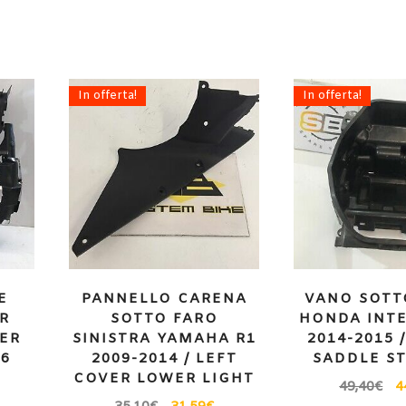
In offerta!
In offerta!
E
PANNELLO CARENA
VANO SOTT
6R
SOTTO FARO
HONDA INTE
DER
SINISTRA YAMAHA R1
2014-2015 
06
2009-2014 / LEFT
SADDLE S
COVER LOWER LIGHT
49,40
€
4