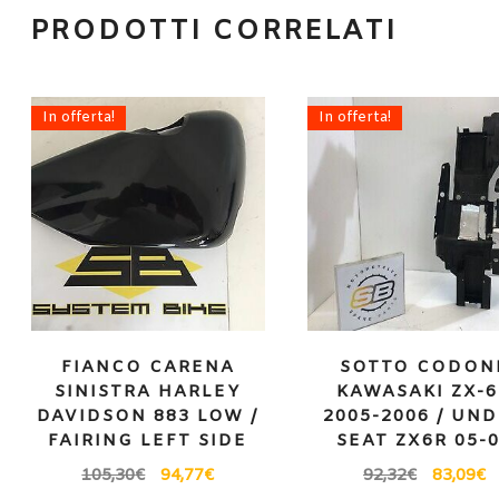
PRODOTTI CORRELATI
In offerta!
In offerta!
FIANCO CARENA
SOTTO CODON
SINISTRA HARLEY
KAWASAKI ZX-
DAVIDSON 883 LOW /
2005-2006 / UN
FAIRING LEFT SIDE
SEAT ZX6R 05-
105,30
€
94,77
€
92,32
€
83,09
€