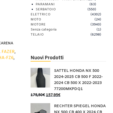
PARAMANI
(63)
SERBATOIO
(550)
ELETTRICO
(4302)
MOTO
(24)
MOTORE
(3940)
Senza categoria
(1)
TELAIO
(6298)
CARENA
,
FAZER
,
Nuovi Prodotti
A-FZ6
,
SATTEL HONDA NX 500
2024-2025 CB 500 F 2022-
2024 CB 500 X 2022-2023
77200MKPDQ1
175,50
€
157,95
€
RECHTER SPIEGEL HONDA
NX 500 CB 400 X 2024 CB