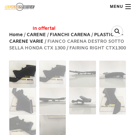
MENU
My Account
In offerta!
Home
/
CARENE
/
FIANCHI CARENA
/
PLASTICHE -
CARENE VARIE
/ FIANCO CARENA DESTRO SOTTO
Home
SELLA HONDA CTX 1300 / FAIRING RIGHT CTX1300
Shop Moto
Shop Ricambi
Note Generali
Carrello
Contatti