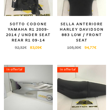
SOTTO CODONE
SELLA ANTERIORE
YAMAHA R1 2009-
HARLEY DAVIDSON
2014 / UNDER SEAT
883 LOW / FRONT
REAR R1 09-14
SEAT
92,32
€
83,09
€
105,30
€
94,77
€
In offerta!
In offerta!