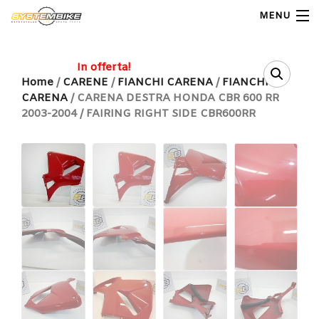
MENU
My Account
In offerta!
Home
/
CARENE
/
FIANCHI CARENA
/
FIANCHI
CARENA
/ CARENA DESTRA HONDA CBR 600 RR
Home
2003-2004 / FAIRING RIGHT SIDE CBR600RR
Shop Moto
Shop Ricambi
Note Generali
Carrello
Contatti