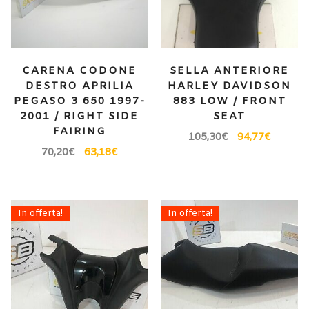
CARENA CODONE
SELLA ANTERIORE
DESTRO APRILIA
HARLEY DAVIDSON
PEGASO 3 650 1997-
883 LOW / FRONT
2001 / RIGHT SIDE
SEAT
FAIRING
105,30
€
94,77
€
70,20
€
63,18
€
In offerta!
In offerta!