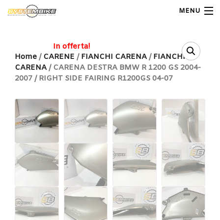
MENU
My Account
In offerta!
Home
/
CARENE
/
FIANCHI CARENA
/
FIANCHI
CARENA
/ CARENA DESTRA BMW R 1200 GS 2004-
Home
2007 / RIGHT SIDE FAIRING R1200GS 04-07
Shop Moto
Shop Ricambi
Note Generali
Carrello
Contatti