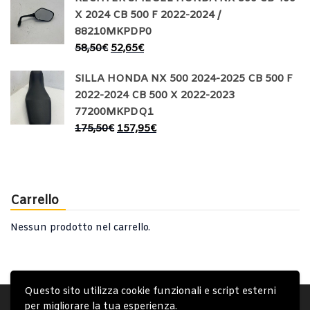
X 2024 CB 500 F 2022-2024 /
88210MKPDP0
58,50
€
52,65
€
SILLA HONDA NX 500 2024-2025 CB 500 F
2022-2024 CB 500 X 2022-2023
77200MKPDQ1
175,50
€
157,95
€
Carrello
Nessun prodotto nel carrello.
Questo sito utilizza cookie funzionali e script esterni
Account
Condizioni Generali
Note generali
per migliorare la tua esperienza.