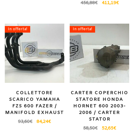
456,88
€
411,19
€
In offerta!
In offerta!
COLLETTORE
CARTER COPERCHIO
SCARICO YAMAHA
STATORE HONDA
FZS 600 FAZER /
HORNET 600 2003-
MANIFOLD EXHAUST
2006 / CARTER
STATOR
93,60
€
84,24
€
58,50
€
52,65
€