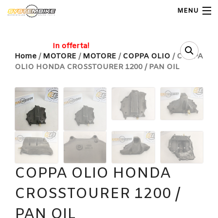
MENU
My Account
In offerta!
Home
/
MOTORE
/
MOTORE
/
COPPA OLIO
/ COPPA
OLIO HONDA CROSSTOURER 1200 / PAN OIL
Home
Shop Moto
Shop Ricambi
Note Generali
Carrello
COPPA OLIO HONDA
Contatti
CROSSTOURER 1200 /
PAN OIL