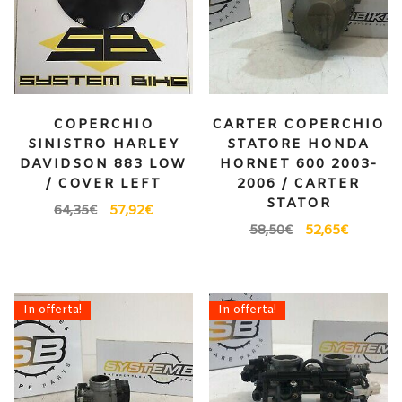
COPERCHIO
CARTER COPERCHIO
SINISTRO HARLEY
STATORE HONDA
DAVIDSON 883 LOW
HORNET 600 2003-
/ COVER LEFT
2006 / CARTER
STATOR
64,35
€
57,92
€
58,50
€
52,65
€
In offerta!
In offerta!