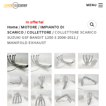
MENU
My Account
In offerta!
Home
/
MOTORE
/
IMPIANTO DI
SCARICO
/
COLLETTORE
/ COLLETTORE SCARICO
Home
SUZUKI GSF BANDIT 1250 S 2006-2011 /
MANIFOLD EXHAUST
Shop Moto
Shop Ricambi
Note Generali
Carrello
Contatti