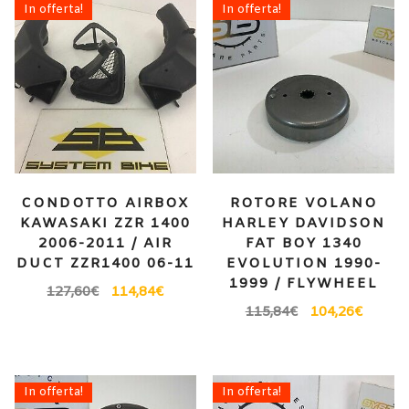
In offerta!
In offerta!
CONDOTTO AIRBOX
ROTORE VOLANO
KAWASAKI ZZR 1400
HARLEY DAVIDSON
2006-2011 / AIR
FAT BOY 1340
DUCT ZZR1400 06-11
EVOLUTION 1990-
1999 / FLYWHEEL
127,60
€
114,84
€
115,84
€
104,26
€
In offerta!
In offerta!