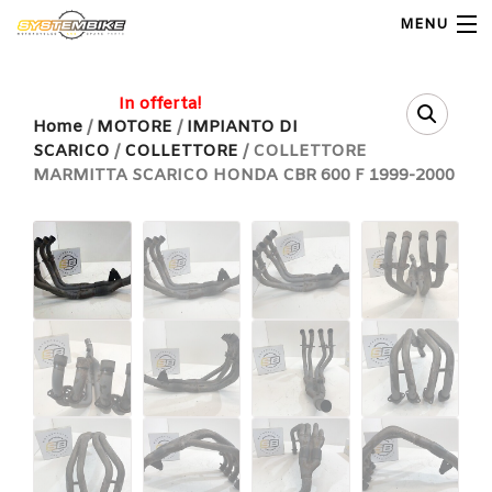
MENU
My Account
In offerta!
Home
/
MOTORE
/
IMPIANTO DI
SCARICO
/
COLLETTORE
/ COLLETTORE
Home
MARMITTA SCARICO HONDA CBR 600 F 1999-2000
Shop Moto
Shop Ricambi
Note Generali
Carrello
Contatti