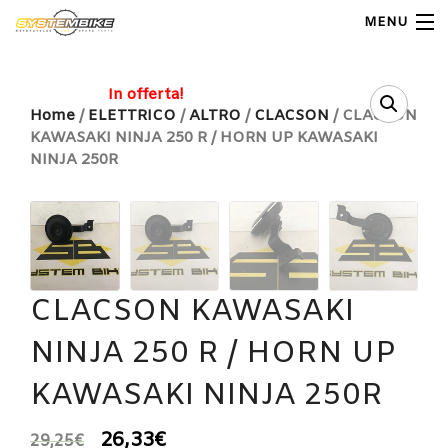
MENU
My Account
In offerta!
Home
/
ELETTRICO
/
ALTRO
/
CLACSON
/ CLACSON
KAWASAKI NINJA 250 R / HORN UP KAWASAKI
Home
NINJA 250R
Shop Moto
Shop Ricambi
Note Generali
CLACSON KAWASAKI
Carrello
NINJA 250 R / HORN UP
Contatti
KAWASAKI NINJA 250R
26,33
€
29,25
€