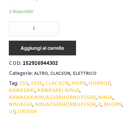
3 disponibili
CLACSON
KAWASAKI
NINJA
250
Aggiungi al carrello
R
/
HORN
COD:
152916944302
UP
Categorie:
,
,
KAWASAKI
ALTRO
CLACSON
ELETTRICO
NINJA
Tag:
250
,
250R
,
CLACSON
,
HORN
,
HORNUP
,
250R
KAWASAKI
,
KAWASAKI-NINJA
,
quantità
KAWASAKININJA250RHORNUP250R
,
NINJA
,
NINJA250
,
NINJA250RHORNUP250R
,
R
,
RHORN
,
UP
,
UP250R