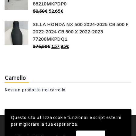
88210MKPDP0
58,50
€
52,65
€
SILLA HONDA NX 500 2024-2025 CB 500 F
2022-2024 CB 500 X 2022-2023
77200MKPDQ1
175,50
€
157,95
€
Carrello
Nessun prodotto nel carrello.
Questo sito utilizza cookie funzionali e script esterni
Account
Condizioni Generali
Note generali
per migliorare la tua esperienza.
Privacy Policy
Carrello
Spedizione e Consegna