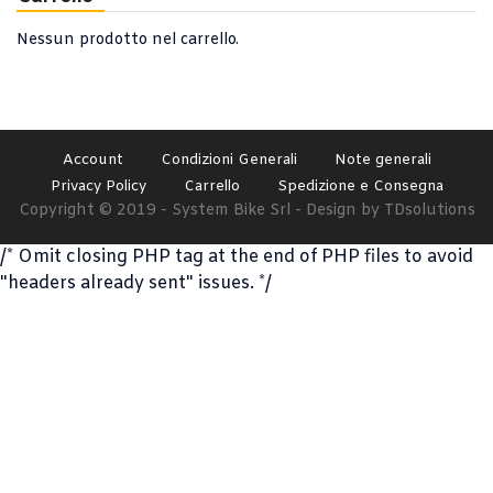
Nessun prodotto nel carrello.
Account
Condizioni Generali
Note generali
Privacy Policy
Carrello
Spedizione e Consegna
Copyright © 2019 - System Bike Srl - Design by TDsolutions
/* Omit closing PHP tag at the end of PHP files to avoid
"headers already sent" issues. */