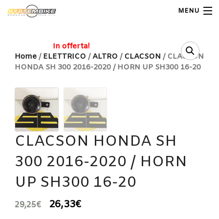
MENU
My Account
In offerta!
Home
/
ELETTRICO
/
ALTRO
/
CLACSON
/ CLACSON
HONDA SH 300 2016-2020 / HORN UP SH300 16-20
Home
Shop Moto
Shop Ricambi
Note Generali
CLACSON HONDA SH
300 2016-2020 / HORN
Carrello
UP SH300 16-20
Contatti
26,33
€
29,25
€