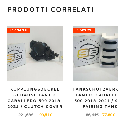
PRODOTTI CORRELATI
In offerta!
In offerta!
KUPPLUNGSDECKEL
TANKSCHUTZVER
GEHÄUSE FANTIC
FANTIC CABALL
CABALLERO 500 2018-
500 2018-2021 / 
2021 / CLUTCH COVER
FAIRING TANK
221,68
€
199,51
€
86,44
€
77,80
€