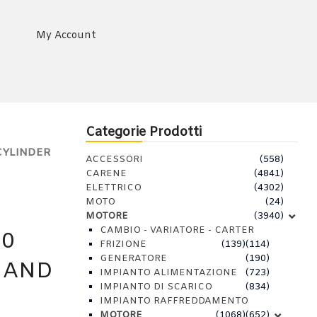
My Account
Categorie Prodotti
 CYLINDER
ACCESSORI
(558)
CARENE
(4841)
ELETTRICO
(4302)
MOTO
(24)
MOTORE
(3940)
CAMBIO - VARIATORE - CARTER
00
FRIZIONE
(139)
(114)
GENERATORE
(190)
R AND
IMPIANTO ALIMENTAZIONE
(723)
IMPIANTO DI SCARICO
(834)
IMPIANTO RAFFREDDAMENTO
MOTORE
(1068)
(652)