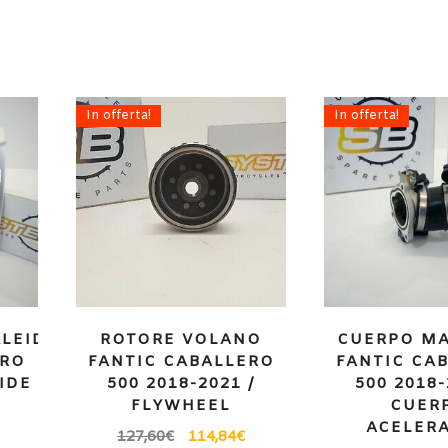
In offerta!
In offerta!
KLEIDUNG
ROTORE VOLANO
CUERPO MA
ERO
FANTIC CABALLERO
FANTIC CA
SIDE
500 2018-2021 /
500 2018-
FLYWHEEL
CUER
ACELER
127,60
€
114,84
€