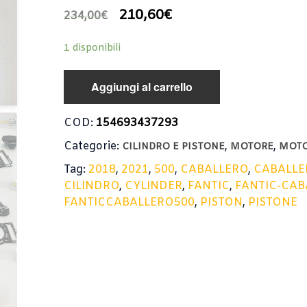
210,60
€
234,00
€
1 disponibili
Aggiungi al carrello
COD:
154693437293
Categorie:
,
,
CILINDRO E PISTONE
MOTORE
MOT
Tag:
2018
,
2021
,
500
,
CABALLERO
,
CABALLE
CILINDRO
,
CYLINDER
,
FANTIC
,
FANTIC-CAB
FANTICCABALLERO500
,
PISTON
,
PISTONE