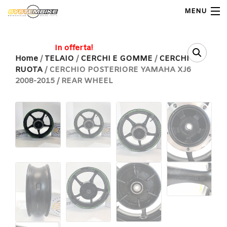
MENU
My Account
In offerta!
Home
/
TELAIO
/
CERCHI E GOMME
/
CERCHI
RUOTA
/ CERCHIO POSTERIORE YAMAHA XJ6
Home
2008-2015 / REAR WHEEL
Shop Moto
Shop Ricambi
Note Generali
Carrello
Contatti