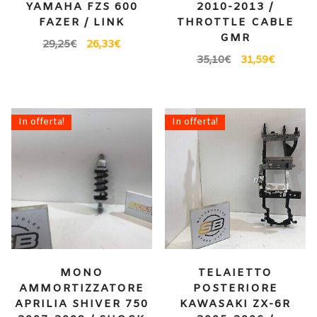
YAMAHA FZS 600
2010-2013 /
FAZER / LINK
THROTTLE CABLE
GMR
29,25
€
26,33
€
35,10
€
31,59
€
In offerta!
In offerta!
MONO
TELAIETTO
AMMORTIZZATORE
POSTERIORE
APRILIA SHIVER 750
KAWASAKI ZX-6R