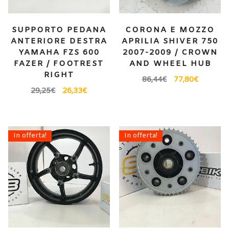
SUPPORTO PEDANA
CORONA E MOZZO
ANTERIORE DESTRA
APRILIA SHIVER 750
YAMAHA FZS 600
2007-2009 / CROWN
FAZER / FOOTREST
AND WHEEL HUB
RIGHT
86,44
€
77,80
€
29,25
€
26,33
€
In offerta!
In offerta!