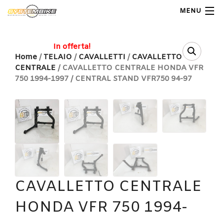
MENU
My Account
In offerta!
Home
/
TELAIO
/
CAVALLETTI
/
CAVALLETTO
CENTRALE
/ CAVALLETTO CENTRALE HONDA VFR
Home
750 1994-1997 / CENTRAL STAND VFR750 94-97
Shop Moto
Shop Ricambi
Note Generali
Carrello
CAVALLETTO CENTRALE
Contatti
HONDA VFR 750 1994-