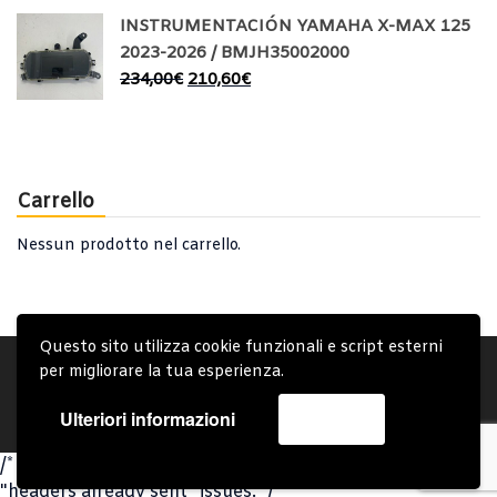
INSTRUMENTACIÓN YAMAHA X-MAX 125
2023-2026 / BMJH35002000
234,00
€
210,60
€
Carrello
Nessun prodotto nel carrello.
Questo sito utilizza cookie funzionali e script esterni
Account
Condizioni Generali
Note generali
per migliorare la tua esperienza.
Privacy Policy
Carrello
Spedizione e Consegna
Ulteriori informazioni
Accetta
Copyright © 2019 - System Bike Srl - Design by TDsolutions
/* Omit closing PHP tag at the end of PHP files to avoid
"headers already sent" issues. */