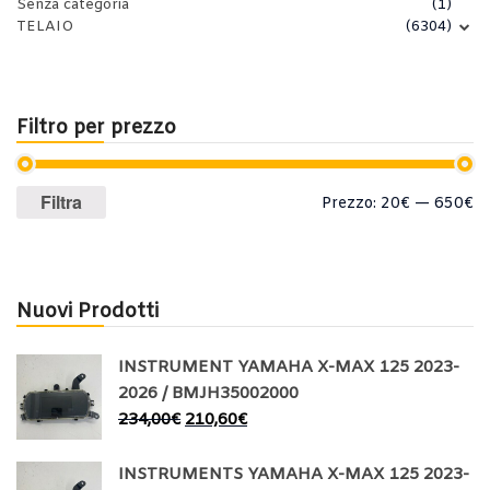
Senza categoria
(1)
TELAIO
(6304)
Filtro per prezzo
Prezzo
Prezzo
Filtra
Prezzo:
20€
—
650€
Min
Max
Nuovi Prodotti
INSTRUMENT YAMAHA X-MAX 125 2023-
2026 / BMJH35002000
234,00
€
210,60
€
INSTRUMENTS YAMAHA X-MAX 125 2023-