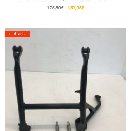
175,50
€
157,95
€
In offerta!