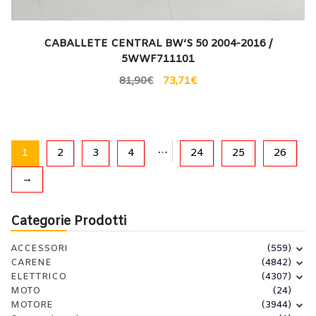
CABALLETE CENTRAL BW’S 50 2004-2016 /
5WWF711101
81,90
€
73,71
€
…
1
2
3
4
24
25
26
→
Categorie Prodotti
ACCESSORI
(559)
CARENE
(4842)
ELETTRICO
(4307)
MOTO
(24)
MOTORE
(3944)