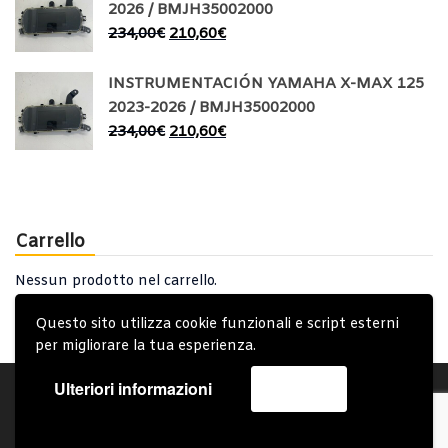
2026 / BMJH35002000
234,00
€
210,60
€
INSTRUMENTACIÓN YAMAHA X-MAX 125
2023-2026 / BMJH35002000
234,00
€
210,60
€
Carrello
Nessun prodotto nel carrello.
Questo sito utilizza cookie funzionali e script esterni
per migliorare la tua esperienza.
Ulteriori informazioni
Accetta
Account
Condizioni Generali
Note generali
Privacy Policy
Carrello
Spedizione e Consegna
Copyright © 2019 - System Bike Srl - Design by TDsolutions