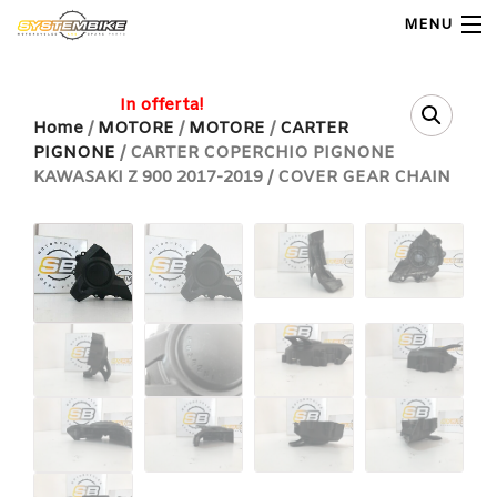
MENU
My Account
In offerta!
Home
/
MOTORE
/
MOTORE
/
CARTER
PIGNONE
/ CARTER COPERCHIO PIGNONE
Home
KAWASAKI Z 900 2017-2019 / COVER GEAR CHAIN
Shop Moto
Shop Ricambi
Note Generali
Carrello
Contatti