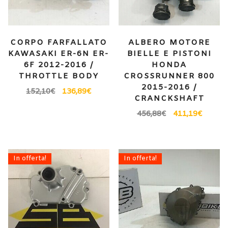
CORPO FARFALLATO
ALBERO MOTORE
KAWASAKI ER-6N ER-
BIELLE E PISTONI
6F 2012-2016 /
HONDA
THROTTLE BODY
CROSSRUNNER 800
2015-2016 /
152,10
€
136,89
€
CRANCKSHAFT
456,88
€
411,19
€
In offerta!
In offerta!