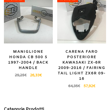
MANIGLIONE
CARENA FARO
HONDA CB 500 S
POSTERIORE
1997-2004 / BACK
KAWASAKI ZX-6R
HANDLE
2009-2016 / FAIRING
TAIL LIGHT ZX6R 09-
29,25
€
26,33
€
16
64,35
€
57,92
€
Categorie Prodotti