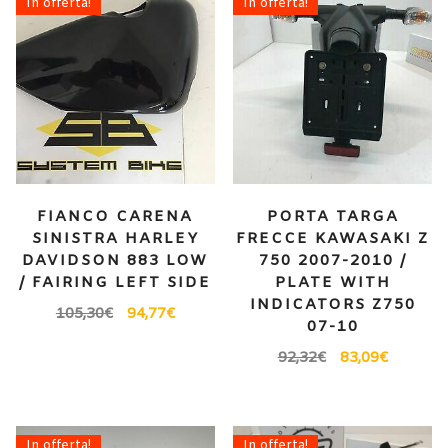
In offerta!
In offerta!
FIANCO CARENA
PORTA TARGA
SINISTRA HARLEY
FRECCE KAWASAKI Z
DAVIDSON 883 LOW
750 2007-2010 /
/ FAIRING LEFT SIDE
PLATE WITH
INDICATORS Z750
105,30
€
94,77
€
07-10
92,32
€
83,09
€
In offerta!
In offerta!