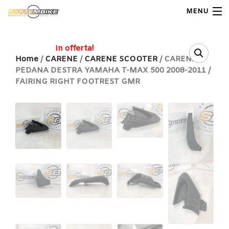
MENU
My Account
In offerta!
Home
/
CARENE
/
CARENE SCOOTER
/ CARENA
PEDANA DESTRA YAMAHA T-MAX 500 2008-2011 /
Home
FAIRING RIGHT FOOTREST GMR
Shop Moto
Shop Ricambi
Note Generali
Carrello
Contatti