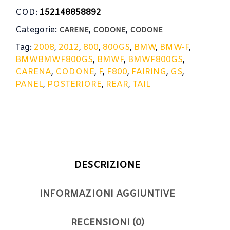
GS
COD:
152148858892
2008-
Categorie:
,
,
2012
CARENE
CODONE
CODONE
/
Tag:
2008
,
2012
,
800
,
800GS
,
BMW
,
BMW-F
,
REAR
BMWBMWF800GS
,
BMWF
,
BMWF800GS
,
TAIL
CARENA
,
CODONE
,
F
,
F800
,
FAIRING
,
GS
,
FAIRING
PANEL
PANEL
,
POSTERIORE
,
REAR
,
TAIL
quantità
DESCRIZIONE
INFORMAZIONI AGGIUNTIVE
RECENSIONI (0)