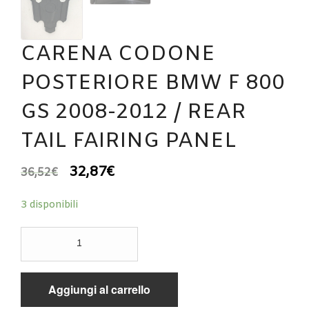
CARENA CODONE
POSTERIORE BMW F 800
GS 2008-2012 / REAR
TAIL FAIRING PANEL
32,87
€
36,52
€
3 disponibili
CARENA
CODONE
POSTERIORE
BMW
Aggiungi al carrello
F
800