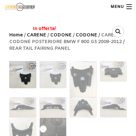
MENU
My Account
In offerta!
Home
/
CARENE
/
CODONE
/
CODONE
/ CARENA
CODONE POSTERIORE BMW F 800 GS 2008-2012 /
Home
REAR TAIL FAIRING PANEL
Shop Moto
Shop Ricambi
Note Generali
Carrello
Contatti