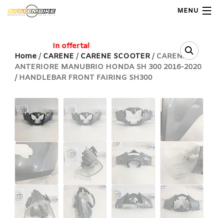
MENU
My Account
In offerta!
Home
/
CARENE
/
CARENE SCOOTER
/ CARENA
ANTERIORE MANUBRIO HONDA SH 300 2016-2020
Home
/ HANDLEBAR FRONT FAIRING SH300
Shop Moto
Shop Ricambi
Note Generali
Carrello
Contatti