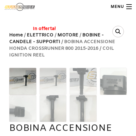
MENU
My Account
In offerta!
Home
/
ELETTRICO
/
MOTORE
/
BOBINE -
CANDELE - SUPPORTI
/ BOBINA ACCENSIONE
Home
HONDA CROSSRUNNER 800 2015-2016 / COIL
IGNITION REEL
Shop Moto
Shop Ricambi
Note Generali
Carrello
Contatti
BOBINA ACCENSIONE