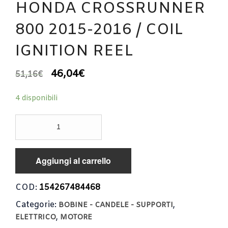
HONDA CROSSRUNNER
800 2015-2016 / COIL
IGNITION REEL
46,04
€
51,16
€
4 disponibili
BOBINA
ACCENSIONE
HONDA
CROSSRUNNER
Aggiungi al carrello
800
2015-
2016
COD:
154267484468
/
Categorie:
,
COIL
BOBINE - CANDELE - SUPPORTI
IGNITION
,
ELETTRICO
MOTORE
REEL