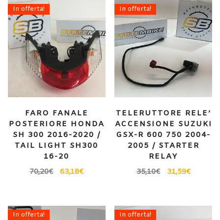
In offerta!
In offerta!
FARO FANALE
TELERUTTORE RELE’
POSTERIORE HONDA
ACCENSIONE SUZUKI
SH 300 2016-2020 /
GSX-R 600 750 2004-
TAIL LIGHT SH300
2005 / STARTER
16-20
RELAY
70,20
€
63,18
€
35,10
€
31,59
€
In offerta!
In offerta!