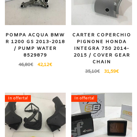
POMPA ACQUA BMW
CARTER COPERCHIO
R 1200 GS 2013-2018
PIGNONE HONDA
/ PUMP WATER
INTEGRA 750 2014-
8529879
2015 / COVER GEAR
CHAIN
46,80
€
42,12
€
35,10
€
31,59
€
In offerta!
In offerta!