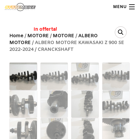
MENU
My Account
In offerta!
Home
/
MOTORE
/
MOTORE
/
ALBERO
MOTORE
/ ALBERO MOTORE KAWASAKI Z 900 SE
Home
2022-2024 / CRANCKSHAFT
Shop Moto
Shop Ricambi
Note Generali
Carrello
Contatti