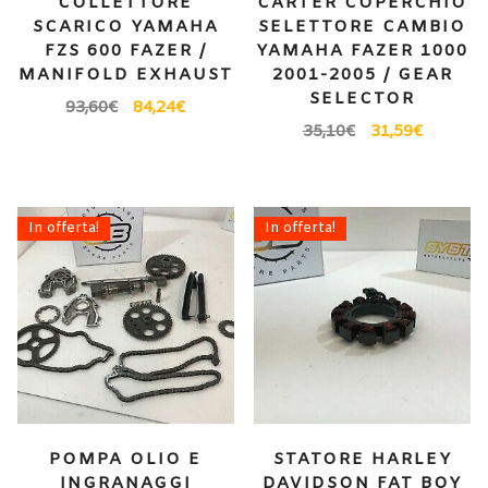
COLLETTORE
CARTER COPERCHIO
SCARICO YAMAHA
SELETTORE CAMBIO
FZS 600 FAZER /
YAMAHA FAZER 1000
MANIFOLD EXHAUST
2001-2005 / GEAR
SELECTOR
93,60
€
84,24
€
35,10
€
31,59
€
In offerta!
In offerta!
POMPA OLIO E
STATORE HARLEY
INGRANAGGI
DAVIDSON FAT BOY