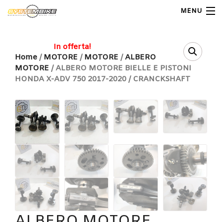
MENU
My Account
In offerta!
Home
/
MOTORE
/
MOTORE
/
ALBERO
MOTORE
/ ALBERO MOTORE BIELLE E PISTONI
Home
HONDA X-ADV 750 2017-2020 / CRANCKSHAFT
Shop Moto
Shop Ricambi
Note Generali
Carrello
Contatti
ALBERO MOTORE