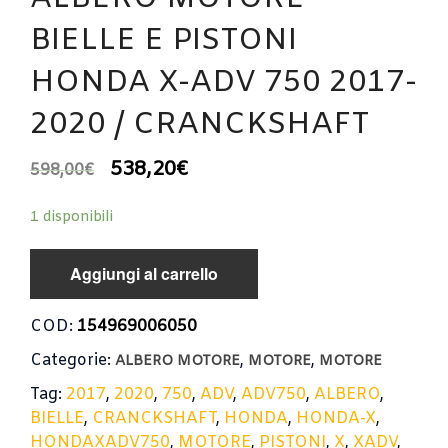
BIELLE E PISTONI
HONDA X-ADV 750 2017-
2020 / CRANCKSHAFT
538,20
€
598,00
€
1 disponibili
Aggiungi al carrello
COD:
154969006050
Categorie:
,
,
ALBERO MOTORE
MOTORE
MOTORE
Tag:
2017
,
2020
,
750
,
ADV
,
ADV750
,
ALBERO
,
BIELLE
,
CRANCKSHAFT
,
HONDA
,
HONDA-X
,
HONDAXADV750
,
MOTORE
,
PISTONI
,
X
,
XADV
,