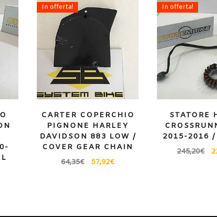
In offerta!
In offerta!
NO
CARTER COPERCHIO
STATORE 
ON
PIGNONE HARLEY
CROSSRUNN
DAVIDSON 883 LOW /
2015-2016 
0-
COVER GEAR CHAIN
245,20
€
2
EL
64,35
€
57,92
€