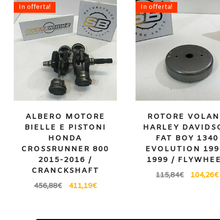
In offerta!
In offerta!
ALBERO MOTORE
ROTORE VOLA
BIELLE E PISTONI
HARLEY DAVIDS
HONDA
FAT BOY 1340
CROSSRUNNER 800
EVOLUTION 199
2015-2016 /
1999 / FLYWHE
CRANCKSHAFT
115,84
€
104,26
€
456,88
€
411,19
€