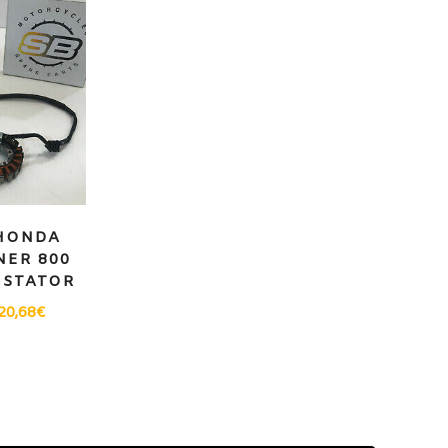
HONDA
ER 800
/ STATOR
20,68
€