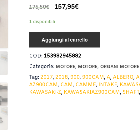
157,95
€
175,50
€
1 disponibili
Aggiungi al carrello
COD:
153982945882
Categorie:
,
,
MOTORE
MOTORE
ORGANI MOTORE
Tag:
2017
,
2018
,
900
,
900CAM
,
A
,
ALBERO
,
A
AZ900CAM
,
CAM
,
CAMME
,
INTAKE
,
KAWAS
KAWASAKI-Z
,
KAWASAKIAZ900CAM
,
SHAFT