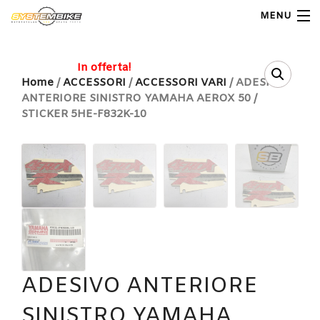
MENU
My Account
In offerta!
Home
/
ACCESSORI
/
ACCESSORI VARI
/ ADESIVO
ANTERIORE SINISTRO YAMAHA AEROX 50 /
Home
STICKER 5HE-F832K-10
Shop Moto
Shop Ricambi
Note Generali
Carrello
Contatti
ADESIVO ANTERIORE
SINISTRO YAMAHA