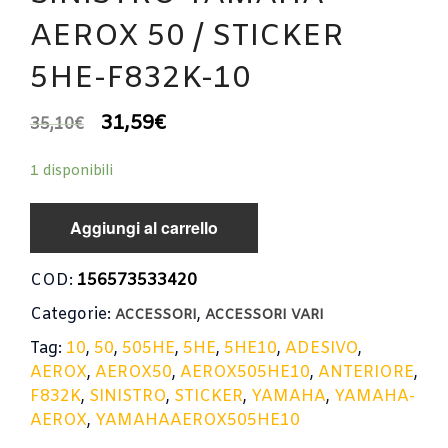
AEROX 50 / STICKER
5HE-F832K-10
31,59
€
35,10
€
1 disponibili
Aggiungi al carrello
COD:
156573533420
Categorie:
,
ACCESSORI
ACCESSORI VARI
Tag:
10
,
50
,
505HE
,
5HE
,
5HE10
,
ADESIVO
,
AEROX
,
AEROX50
,
AEROX505HE10
,
ANTERIORE
,
F832K
,
SINISTRO
,
STICKER
,
YAMAHA
,
YAMAHA-
AEROX
,
YAMAHAAEROX505HE10