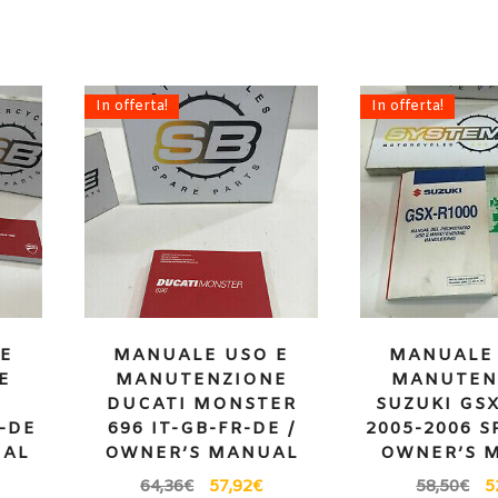
In offerta!
In offerta!
E
MANUALE USO E
MANUALE 
E
MANUTENZIONE
MANUTEN
DUCATI MONSTER
SUZUKI GSX
-DE
696 IT-GB-FR-DE /
2005-2006 S
UAL
OWNER’S MANUAL
OWNER’S 
64,36
€
57,92
€
58,50
€
5