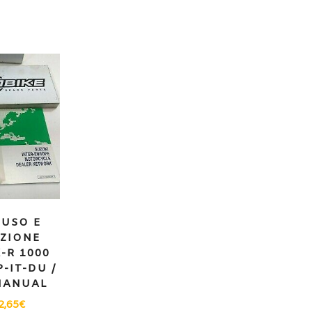
USO E
ZIONE
-R 1000
P-IT-DU /
MANUAL
2,65
€