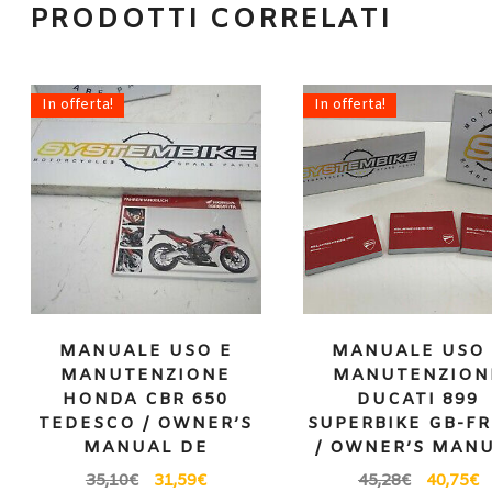
PRODOTTI CORRELATI
In offerta!
In offerta!
MANUALE USO E
MANUALE USO 
MANUTENZIONE
MANUTENZION
HONDA CBR 650
DUCATI 899
TEDESCO / OWNER’S
SUPERBIKE GB-FR
MANUAL DE
/ OWNER’S MAN
35,10
€
31,59
€
45,28
€
40,75
€