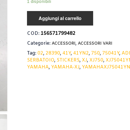
1 disponibili
Aggiungi al carrello
COD:
156571799482
Categorie:
,
ACCESSORI
ACCESSORI VARI
Tag:
02
,
28390
,
41Y
,
41YN2
,
750
,
75041Y
,
ADE
SERBATOIO
,
STICKERS
,
XJ
,
XJ750
,
XJ75041Y
YAMAHA
,
YAMAHA-XJ
,
YAMAHAXJ75041Y