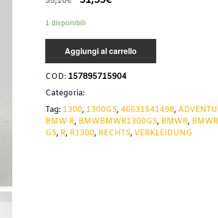
31,59
€
35,10
€
1 disponibili
Aggiungi al carrello
COD:
157895715904
Categoria:
Tag:
1300
,
1300GS
,
46631541498
,
ADVENTU
BMW-R
,
BMWBMWR1300GS
,
BMWR
,
BMWR
GS
,
R
,
R1300
,
RECHTS
,
VERKLEIDUNG