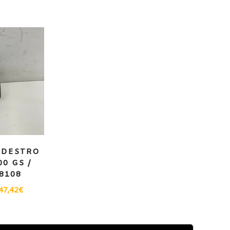
 DESTRO
0 GS /
8108
47,42
€