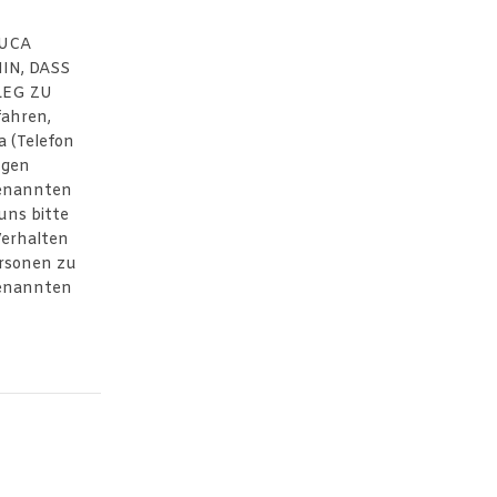
LUCA
HIN, DASS
LEG ZU
ahren,
a (Telefon
ngen
genannten
uns bitte
Verhalten
ersonen zu
genannten