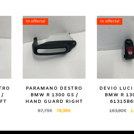
In offerta!
In offerta!
TRO
PARAMANO DESTRO
DEVIO LUCI
 /
BMW R 1300 GS /
BMW R 130
FT
HAND GUARD RIGHT
61315B6
87,75
€
78,98
€
163,80
€
1