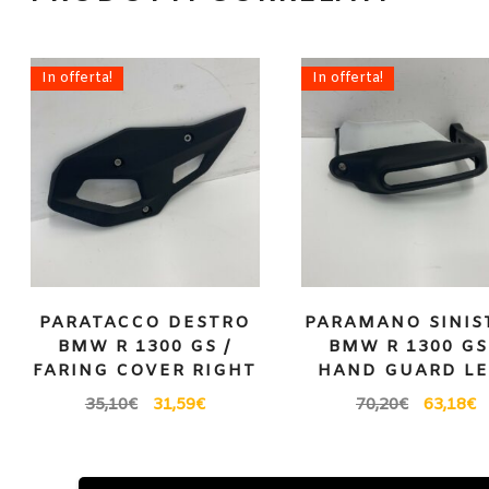
In offerta!
In offerta!
PARATACCO DESTRO
PARAMANO SINIS
BMW R 1300 GS /
BMW R 1300 GS
FARING COVER RIGHT
HAND GUARD LE
35,10
€
31,59
€
70,20
€
63,18
€