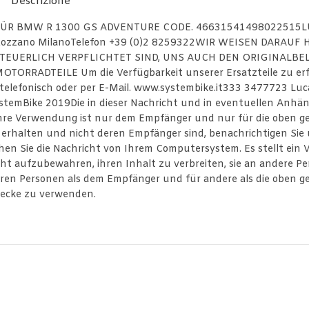
Descrizione
ÜR BMW R 1300 GS ADVENTURE CODE. 46631541498022515
 Rozzano MilanoTelefon +39 (0)2 8259322WIR WEISEN DARAUF 
STEUERLICH VERPFLICHTET SIND, UNS AUCH DEN ORIGINALBE
RADTEILE Um die Verfügbarkeit unserer Ersatzteile zu erf
telefonisch oder per E-Mail. www.systembike.it333 3477723 Luc
stemBike 2019Die in dieser Nachricht und in eventuellen Anhä
 ihre Verwendung ist nur dem Empfänger und nur für die oben 
h erhalten und nicht deren Empfänger sind, benachrichtigen Sie 
schen Sie die Nachricht von Ihrem Computersystem. Es stellt ein 
cht aufzubewahren, ihren Inhalt zu verbreiten, sie an andere P
nderen Personen als dem Empfänger und für andere als die oben 
ecke zu verwenden.