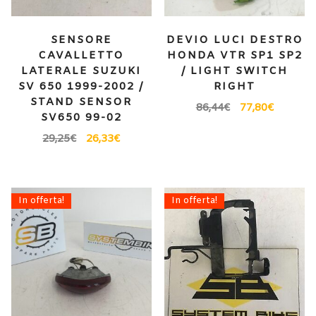
SENSORE
DEVIO LUCI DESTRO
CAVALLETTO
HONDA VTR SP1 SP2
LATERALE SUZUKI
/ LIGHT SWITCH
SV 650 1999-2002 /
RIGHT
STAND SENSOR
86,44
€
77,80
€
SV650 99-02
29,25
€
26,33
€
In offerta!
In offerta!