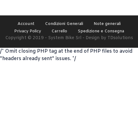
Account
Condizioni Generali
Note generali
Privacy Policy
Carrello
Spedizione e Consegna
Copyright © 2019 - System Bike Srl - Design by TDsolutions
/* Omit closing PHP tag at the end of PHP files to avoid
"headers already sent" issues. */