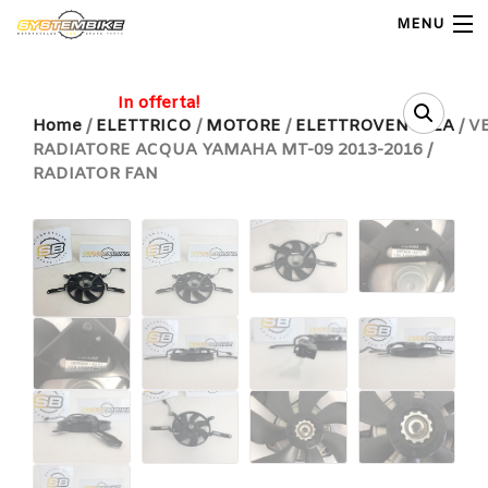
MENU
My Account
In offerta!
Home
/
ELETTRICO
/
MOTORE
/
ELETTROVENTOLA
/ V
RADIATORE ACQUA YAMAHA MT-09 2013-2016 /
Home
RADIATOR FAN
Shop Moto
Shop Ricambi
Note Generali
Carrello
Contatti