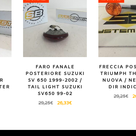
FARO FANALE
FRECCIA PO
POSTERIORE SUZUKI
TRIUMPH T
6R
SV 650 1999-2002 /
NUOVA / N
RTER
TAIL LIGHT SUZUKI
DIR INDI
SV650 99-02
29,25
€
2
29,25
€
26,33
€