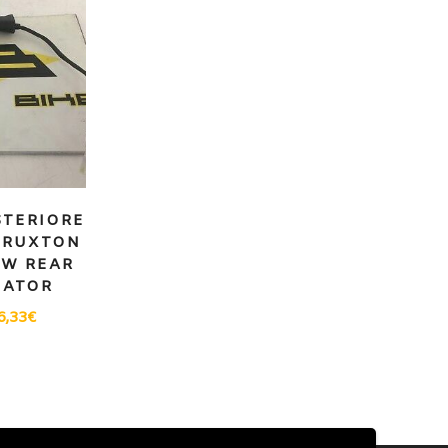
STERIORE
HRUXTON
EW REAR
CATOR
6,33
€