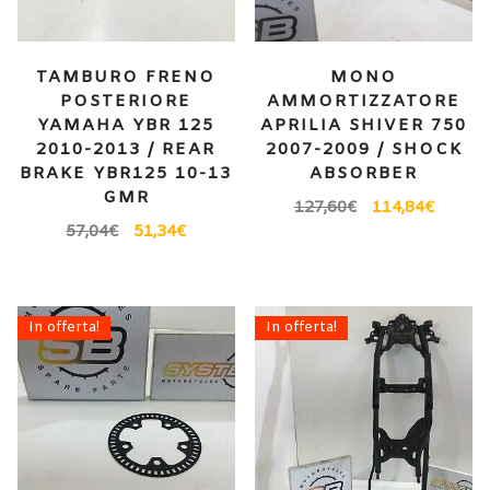
TAMBURO FRENO
MONO
POSTERIORE
AMMORTIZZATORE
YAMAHA YBR 125
APRILIA SHIVER 750
2010-2013 / REAR
2007-2009 / SHOCK
BRAKE YBR125 10-13
ABSORBER
GMR
127,60
€
114,84
€
57,04
€
51,34
€
In offerta!
In offerta!