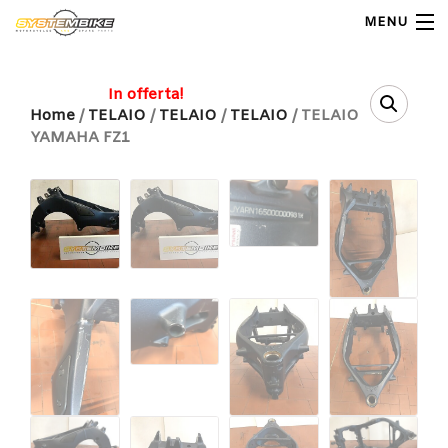
MENU
My Account
In offerta!
Home
/
TELAIO
/
TELAIO
/
TELAIO
/ TELAIO
YAMAHA FZ1
Home
Shop Moto
Shop Ricambi
Note Generali
Carrello
Contatti