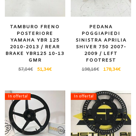
TAMBURO FRENO
PEDANA
POSTERIORE
POGGIAPIEDI
YAMAHA YBR 125
SINISTRA APRILIA
2010-2013 / REAR
SHIVER 750 2007-
BRAKE YBR125 10-13
2009 / LEFT
GMR
FOOTREST
57,04
€
51,34
€
198,16
€
178,34
€
In offerta!
In offerta!