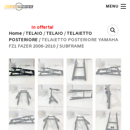
MENU
My Account
In offerta!
Home
/
TELAIO
/
TELAIO
/
TELAIETTO
POSTERIORE
/ TELAIETTO POSTERIORE YAMAHA
Home
FZ1 FAZER 2006-2010 / SUBFRAME
Shop Moto
Shop Ricambi
Note Generali
Carrello
Contatti