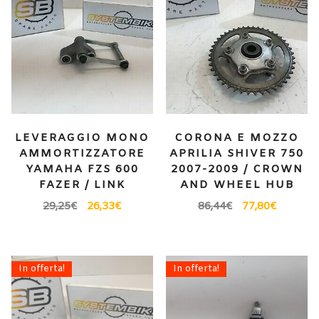
LEVERAGGIO MONO
CORONA E MOZZO
AMMORTIZZATORE
APRILIA SHIVER 750
YAMAHA FZS 600
2007-2009 / CROWN
FAZER / LINK
AND WHEEL HUB
29,25
€
26,33
€
86,44
€
77,80
€
In offerta!
In offerta!