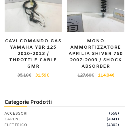
CAVI COMANDO GAS
MONO
YAMAHA YBR 125
AMMORTIZZATORE
2010-2013 /
APRILIA SHIVER 750
THROTTLE CABLE
2007-2009 / SHOCK
GMR
ABSORBER
35,10
€
31,59
€
127,60
€
114,84
€
Categorie Prodotti
ACCESSORI
(558)
CARENE
(4841)
ELETTRICO
(4302)