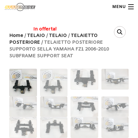
MENU
My Account
In offerta!
Home
/
TELAIO
/
TELAIO
/
TELAIETTO
POSTERIORE
/ TELAIETTO POSTERIORE
Home
SUPPORTO SELLA YAMAHA FZ1 2006-2010
SUBFRAME SUPPORT SEAT
Shop Moto
Shop Ricambi
Note Generali
Carrello
Contatti