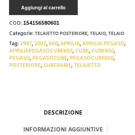
PEGASO
Aggiungi al carrello
CUBE
650
1997-
COD:
154156580601
2001
Categorie:
,
,
/
TELAIETTO POSTERIORE
TELAIO
TELAIO
SUBFRAME
Tag:
1997
,
2001
,
650
,
APRILIA
,
APRILIA-PEGASO
,
quantità
APRILIAPEGASOCUBE650
,
CUBE
,
CUBE650
,
PEGASO
,
PEGASOCUBE
,
PEGASOCUBE650
,
POSTERIORE
,
SUBFRAME
,
TELAIETTO
DESCRIZIONE
INFORMAZIONI AGGIUNTIVE