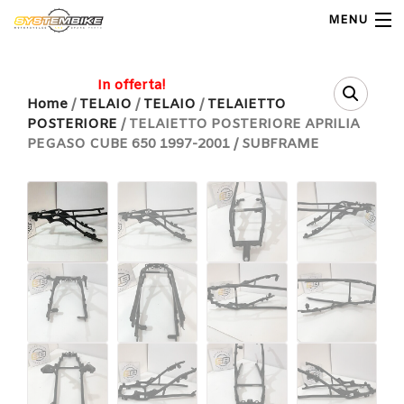
MENU
My Account
In offerta!
Home
/
TELAIO
/
TELAIO
/
TELAIETTO
POSTERIORE
/ TELAIETTO POSTERIORE APRILIA
Home
PEGASO CUBE 650 1997-2001 / SUBFRAME
Shop Moto
Shop Ricambi
Note Generali
Carrello
Contatti