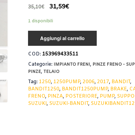
31,59
€
35,10
€
1 disponibili
Aggiungi al carrello
COD:
153969433511
Categorie:
,
IMPIANTO FRENI
PINZE FRENO - SU
,
PINZE
TELAIO
Tag:
1250
,
1250PUMP
,
2006
,
2017
,
BANDIT
,
BANDIT1250
,
BANDIT1250PUMP
,
BRAKE
,
C
FRENO
,
PINZA
,
POSTERIORE
,
PUMP
,
SUPPO
SUZUKI
,
SUZUKI-BANDIT
,
SUZUKIBANDIT1