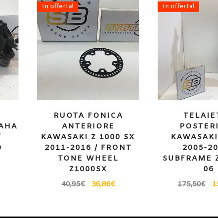
In offerta!
In offerta!
RUOTA FONICA
TELAIE
AHA
ANTERIORE
POSTER
/
KAWASAKI Z 1000 SX
KAWASAKI
0
2011-2016 / FRONT
2005-20
TONE WHEEL
SUBFRAME Z
Z1000SX
06
40,95
€
36,86
€
175,50
€
1