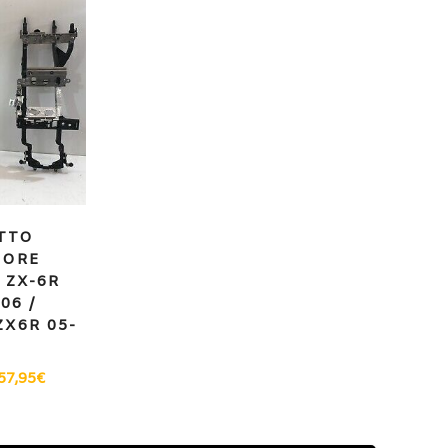
TTO
IORE
 ZX-6R
06 /
X6R 05-
57,95
€