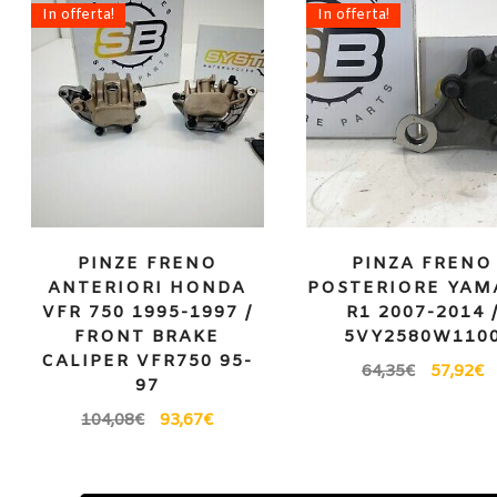
In offerta!
In offerta!
PINZE FRENO
PINZA FRENO
ANTERIORI HONDA
POSTERIORE YAM
VFR 750 1995-1997 /
R1 2007-2014 
FRONT BRAKE
5VY2580W110
CALIPER VFR750 95-
64,35
€
57,92
€
97
104,08
€
93,67
€