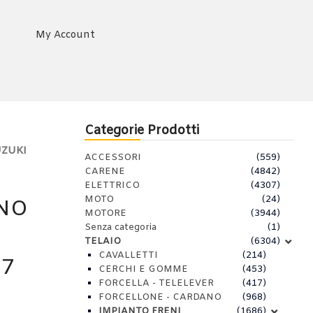
My Account
Categorie Prodotti
UZUKI
ACCESSORI
(559)
CARENE
(4842)
ELETTRICO
(4307)
MOTO
(24)
ENO
MOTORE
(3944)
Senza categoria
(1)
TELAIO
(6304)
CAVALLETTI
(214)
17
CERCHI E GOMME
(453)
FORCELLA - TELELEVER
(417)
FORCELLONE - CARDANO
(968)
IMPIANTO FRENI
(1686)