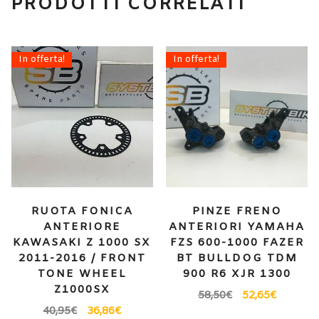
PRODOTTI CORRELATI
In offerta!
In offerta!
RUOTA FONICA
PINZE FRENO
ANTERIORE
ANTERIORI YAMAHA
KAWASAKI Z 1000 SX
FZS 600-1000 FAZER
2011-2016 / FRONT
BT BULLDOG TDM
TONE WHEEL
900 R6 XJR 1300
Z1000SX
58,50
€
52,65
€
40,95
€
36,86
€