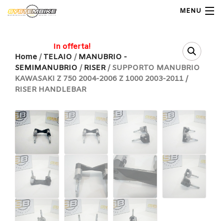
MENU
My Account
In offerta!
Home
/
TELAIO
/
MANUBRIO -
SEMIMANUBRIO
/
RISER
/ SUPPORTO MANUBRIO
Home
KAWASAKI Z 750 2004-2006 Z 1000 2003-2011 /
RISER HANDLEBAR
Shop Moto
Shop Ricambi
Note Generali
Carrello
Contatti