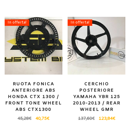
In offerta!
In offerta!
RUOTA FONICA
CERCHIO
ANTERIORE ABS
POSTERIORE
HONDA CTX 1300 /
YAMAHA YBR 125
FRONT TONE WHEEL
2010-2013 / REAR
ABS CTX1300
WHEEL GMR
45,28
€
40,75
€
137,60
€
123,84
€