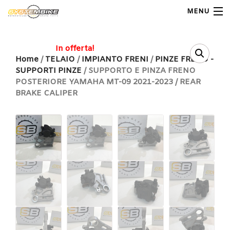
MENU
My Account
In offerta!
Home
/
TELAIO
/
IMPIANTO FRENI
/
PINZE FRENO -
SUPPORTI PINZE
/ SUPPORTO E PINZA FRENO
Home
POSTERIORE YAMAHA MT-09 2021-2023 / REAR
BRAKE CALIPER
Shop Moto
Shop Ricambi
Note Generali
Carrello
Contatti