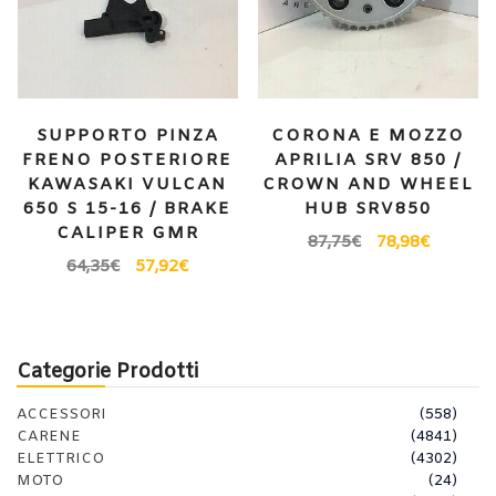
SUPPORTO PINZA
CORONA E MOZZO
FRENO POSTERIORE
APRILIA SRV 850 /
KAWASAKI VULCAN
CROWN AND WHEEL
650 S 15-16 / BRAKE
HUB SRV850
CALIPER GMR
87,75
€
78,98
€
64,35
€
57,92
€
Categorie Prodotti
ACCESSORI
(558)
CARENE
(4841)
ELETTRICO
(4302)
MOTO
(24)