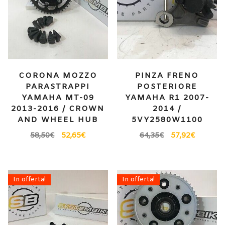
CORONA MOZZO
PINZA FRENO
PARASTRAPPI
POSTERIORE
YAMAHA MT-09
YAMAHA R1 2007-
2013-2016 / CROWN
2014 /
AND WHEEL HUB
5VY2580W1100
58,50
€
52,65
€
64,35
€
57,92
€
In offerta!
In offerta!