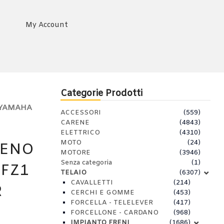
My Account
Categorie Prodotti
 YAMAHA
ACCESSORI
(559)
CARENE
(4843)
ELETTRICO
(4310)
MOTO
(24)
RENO
MOTORE
(3946)
Senza categoria
(1)
 FZ1
TELAIO
(6307)
CAVALLETTI
(214)
R
CERCHI E GOMME
(453)
FORCELLA - TELELEVER
(417)
FORCELLONE - CARDANO
(968)
IMPIANTO FRENI
(1686)