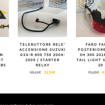
TELERUTTORE RELE’
FARO FA
ACCENSIONE SUZUKI
POSTERIOR
6N
GSX-R 600 750 2004-
SH 300 201
NT
2005 / STARTER
TAIL LIGHT 
ABS
RELAY
20
35,10
€
31,59
€
70,20
€
6
erali
Note generali
Privacy Policy
Carrell