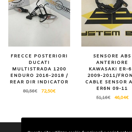
FRECCE POSTERIORI
SENSORE ABS
DUCATI
ANTERIORE
MULTISTRADA 1200
KAWASAKI ER-
ENDURO 2016-2018 /
2009-2011/FRO
REAR DIR INDICATOR
CABLE SENSOR 
ER6N 09-11
80,56
€
72,50
€
51,16
€
46,04
€
Account
Condizioni Gen