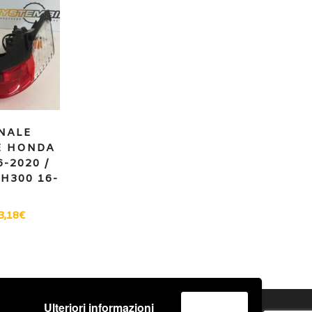
NALE
E HONDA
6-2020 /
SH300 16-
3,18
€
Ulteriori informazioni
Accetta
o
Spedizione e Consegna