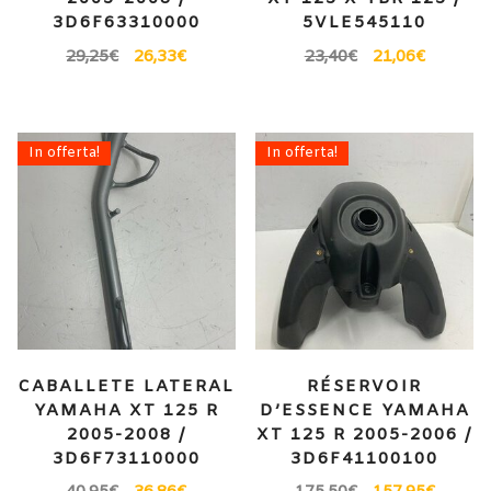
3D6F63310000
5VLE545110
29,25
€
26,33
€
23,40
€
21,06
€
In offerta!
In offerta!
CABALLETE LATERAL
RÉSERVOIR
YAMAHA XT 125 R
D’ESSENCE YAMAHA
2005-2008 /
XT 125 R 2005-2006 /
3D6F73110000
3D6F41100100