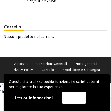
175,50
€
157,95
€
Carrello
Nessun prodotto nel carrello.
Account
Condizioni Generali
Note generali
Privacy Policy
Carrello
Spedizione e Consegna
Copyright © 2019 - System Bike Srl - Design by TDsolutions
Questo sito utilizza cookie funzionali e script esterni
/* Omit closing PHP tag at the end of PHP files to avoid
per migliorare la tua esperienza.
"headers already sent" issues. */
Ulteriori informazioni
Accetta