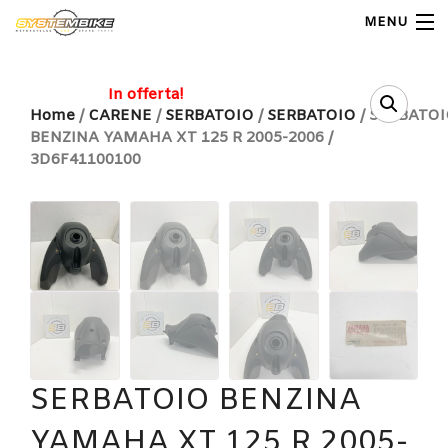
MENU
My Account
In offerta!
Home
/
CARENE
/
SERBATOIO
/
SERBATOIO
/ SERBATO
BENZINA YAMAHA XT 125 R 2005-2006 /
Home
3D6F41100100
Shop Moto
Shop Ricambi
Note Generali
Carrello
Contatti
SERBATOIO BENZINA
YAMAHA XT 125 R 2005-