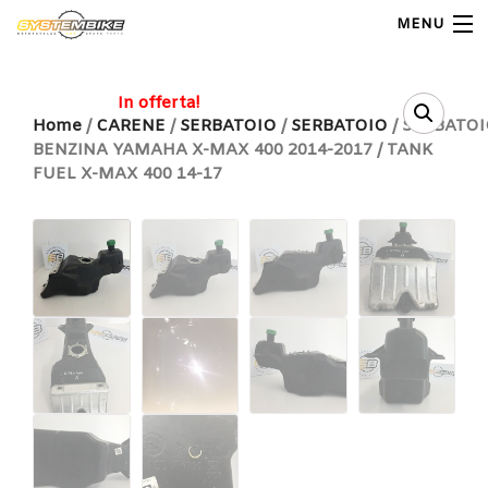
MENU
My Account
In offerta!
Home
/
CARENE
/
SERBATOIO
/
SERBATOIO
/ SERBATO
BENZINA YAMAHA X-MAX 400 2014-2017 / TANK
Home
FUEL X-MAX 400 14-17
Shop Moto
Shop Ricambi
Note Generali
Carrello
Contatti