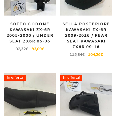
SOTTO CODONE
SELLA POSTERIORE
KAWASAKI ZX-6R
KAWASAKI ZX-6R
2005-2006 / UNDER
2009-2016 / REAR
SEAT ZX6R 05-06
SEAT KAWASAKI
ZX6R 09-16
92,32
€
83,09
€
115,84
€
104,26
€
In offerta!
In offerta!