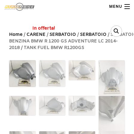
MENU
My Account
In offerta!
Home
/
CARENE
/
SERBATOIO
/
SERBATOIO
/ SERBATO
BENZINA BMW R 1200 GS ADVENTURE LC 2014-
Home
2018 / TANK FUEL BMW R1200GS
Shop Moto
Shop Ricambi
Note Generali
Carrello
Contatti