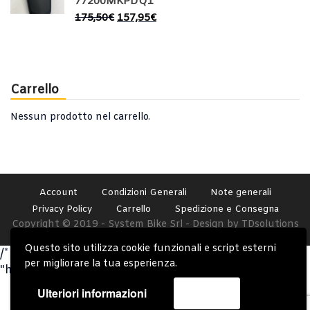
77200MKPDQ1
175,50
€
157,95
€
Carrello
Nessun prodotto nel carrello.
Account
Condizioni Generali
Note generali
Privacy Policy
Carrello
Spedizione e Consegna
Copyright © 2019 - System Bike Srl - Design by TDsolutions
Questo sito utilizza cookie funzionali e script esterni
/* Omit closing PHP tag at the end of PHP files to avoid
per migliorare la tua esperienza.
"headers already sent" issues. */
Ulteriori informazioni
Accetta