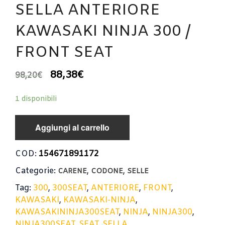
SELLA ANTERIORE
KAWASAKI NINJA 300 /
FRONT SEAT
88,38
€
98,20
€
1 disponibili
Aggiungi al carrello
COD:
154671891172
Categorie:
,
,
CARENE
CODONE
SELLE
Tag:
300
,
300SEAT
,
ANTERIORE
,
FRONT
,
KAWASAKI
,
KAWASAKI-NINJA
,
KAWASAKININJA300SEAT
,
NINJA
,
NINJA300
,
NINJA300SEAT
,
SEAT
,
SELLA