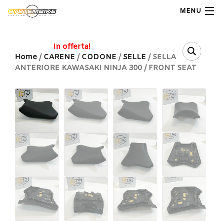
MENU
My Account
In offerta!
Home
/
CARENE
/
CODONE
/
SELLE
/ SELLA
ANTERIORE KAWASAKI NINJA 300 / FRONT SEAT
Home
Shop Moto
Shop Ricambi
Note Generali
Carrello
Contatti