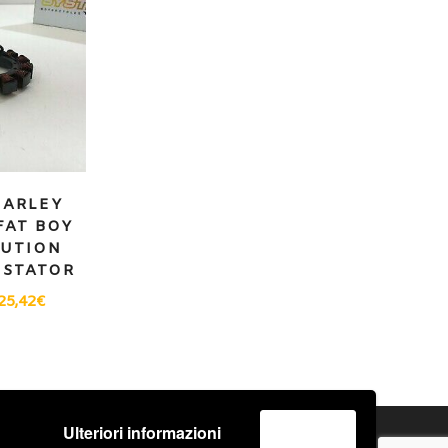
HARLEY
FAT BOY
LUTION
/ STATOR
25,42
€
Ulteriori informazioni
Accetta
o
Spedizione e Consegna