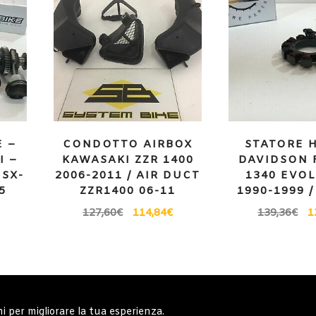
 –
CONDOTTO AIRBOX
STATORE 
I –
KAWASAKI ZZR 1400
DAVIDSON 
GSX-
2006-2011 / AIR DUCT
1340 EVO
5
ZZR1400 06-11
1990-1999 
T
127,60
€
114,84
€
139,36
€
1
erali
Note generali
Privacy Policy
Carrell
ni per migliorare la tua esperienza.