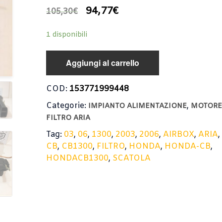
94,77
€
105,30
€
1 disponibili
Aggiungi al carrello
COD:
153771999448
Categorie:
,
IMPIANTO ALIMENTAZIONE
MOTOR
FILTRO ARIA
Tag:
03
,
06
,
1300
,
2003
,
2006
,
AIRBOX
,
ARIA
CB
,
CB1300
,
FILTRO
,
HONDA
,
HONDA-CB
,
HONDACB1300
,
SCATOLA