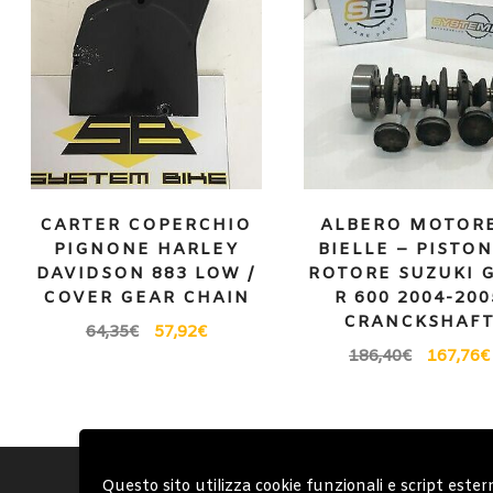
CARTER COPERCHIO
ALBERO MOTORE
PIGNONE HARLEY
BIELLE – PISTON
DAVIDSON 883 LOW /
ROTORE SUZUKI 
COVER GEAR CHAIN
R 600 2004-200
CRANCKSHAF
64,35
€
57,92
€
186,40
€
167,76
€
Account
Condizioni Gen
Questo sito utilizza cookie funzionali e script ester