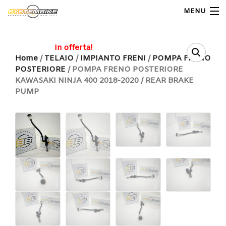
MENU
My Account
In offerta!
Home
/
TELAIO
/
IMPIANTO FRENI
/
POMPA FRENO
POSTERIORE
/ POMPA FRENO POSTERIORE
Home
KAWASAKI NINJA 400 2018-2020 / REAR BRAKE
PUMP
Shop Moto
Shop Ricambi
Note Generali
Carrello
Contatti