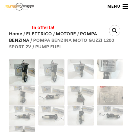
MENU
My Account
In offerta!
Home
/
ELETTRICO
/
MOTORE
/
POMPA
BENZINA
/ POMPA BENZINA MOTO GUZZI 1200
Home
SPORT 2V / PUMP FUEL
Shop Moto
Shop Ricambi
Note Generali
Carrello
Contatti